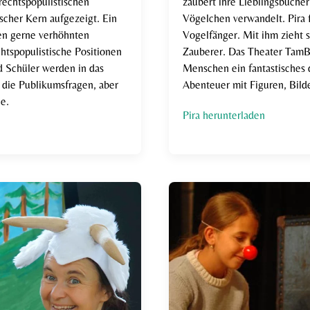
rechtspopulistischen
zaubert ihre Lieblingsbücher 
scher Kern aufgezeigt. Ein
Vögelchen verwandelt. Pira fli
ten gerne verhöhnten
Vogelfänger. Mit ihm zieht 
htspopulistische Positionen
Zauberer. Das Theater TamB
nd Schüler werden in das
Menschen ein fantastisches
die Publikumsfragen, aber
Abenteuer mit Figuren, Bil
e.
Pira herunterladen