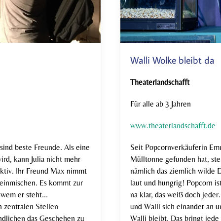
Walli Wolke bleibt da
T
heaterlandschafft
Für alle ab 3 Jahren
www.theaterlandschafft.de
 sind beste Freunde. Als eine
Seit Popcornverkäuferin Emm
rd, kann Julia nicht mehr
Mülltonne gefunden hat, steh
aktiv. Ihr Freund Max nimmt
nämlich das ziemlich wilde D
t einmischen. Es kommt zur
laut und hungrig! Popcorn ist
wem er steht...
na klar, das weiß doch jede
 zentralen Stellen
und Walli sich einander an u
ndlichen das Geschehen zu
Walli bleibt. Das bringt jed